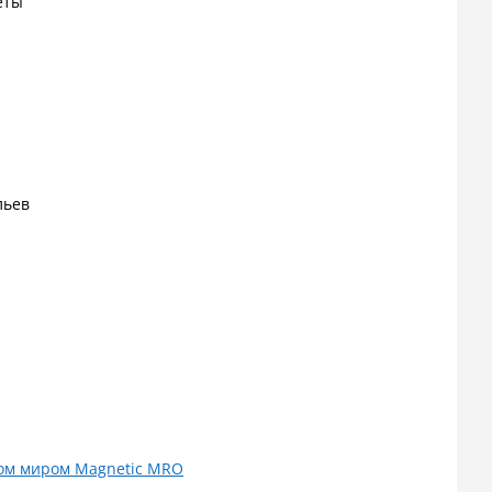
еты
льев
ком миром Magnetic MRO