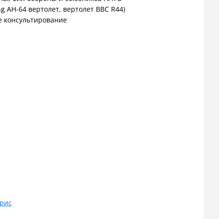
g AH-64 вертолет, вертолет ВВС R44)
е консультирование
рис