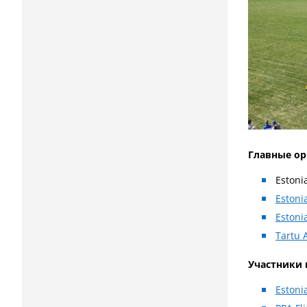
Главные о
Estoni
Estoni
Estoni
Tartu 
Участники 
Estoni