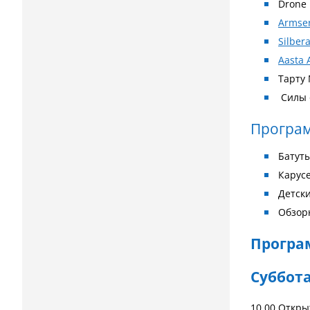
Drone 
Armse
Silber
Aasta 
Тарту
Силы 
Програ
Батут
Карусе
Детски
Обзор
Програ
Суббота 
10.00 Откры