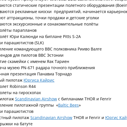
аются статические презентации полетного оборудования (Boein
ываются рекламные киоски предприятий, начинается карьерно
ают аттракционы, точки продажи и детские уголки
наются экскурсионные и ознакомительные полёты
полёты парапланов
олёт Юри Калюнди на биплане Pitts S-2A
и парашютистов (SLK)
пление командующего ВВС полковника Рииво Валге
ендов для пилотов ВВС Эстонии
тие скамейки с именем Яак Тариен
ача музею PN-671 радара точного приближения
ичная презентация Панавиа Торнадо
ный пилотаж
Юргиса Кайрис
олет Robinson R44
олеты на гироскопах
пилотаж
Scandinavian Airshow
с бипланами THOR и Fenrir
упление пилотажной группы «
Baltic Bees
»
ки парашютистов
естный пилотаж
Scandinavian Airshow
THOR и Fenrir и
Юргис Кай
рыжки на батуте