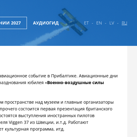
НИИ 2027
АУДИОГИД
ET
EN
LV
RU
авиационное событие в Прибалтике. Авиационные дни
празднования юбилея «
Военно-воздушные силы
ом пространстве над музеем и главные организаторы
прочего состоится первая презентация британского
состоятся выступления иностранных пилотов
еля Viggen 37 из Швеции, и.т.д. Работают
т культурная программа, итд.