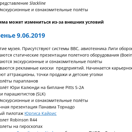
представление
Slackline
 Экскурсионные и ознакомительные полёты
мма может измениться из-за внешних условий
енье 9.06.2019
тие музея. Присутствуют системы ВВС, авиотехника Лиги обор
аются статические презентации полетного оборудования (Boein
наются экскурсионные и ознакомительные полёты
ываются рекламные киоски предприятий. Начинается карьерно
ают аттракционы, точки продажи и детские уголки
полёты парапланов
олёт Юри Калюнди на биплане Pitts S-2A
и парашютистов (SLK)
 Экскурсионные и ознакомительные полёты
ичная презентация Панавиа Торнадо
ный пилотаж
Юргиса Кайрис
олет Robinson R44
олеты на гироскопах