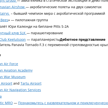
ight Group
— авиатехника в статической экспозиции и демо пол
navian Airshow
— акробатические полеты на двух самолетах
 Kairys
– бывший чемпион мира с акробатической программой
c Bees
» — пилотажная группа
олёт Юри Калюнди на биплане Pitts S-2A
утный клув SLK
— парашютирование
 Club Keelutsoon
— парапланеристы
Дебютное представление
итель Panavia Tornado F.3 с переменной стреловидностью кры
ы
an Air Force
an Aviation Academy
ian War Museum
 Airport
and
Tartu Airport
an Air Navigation Services
a
tic MRO
—
Познакомьтесь с развлекательном и приключенчес