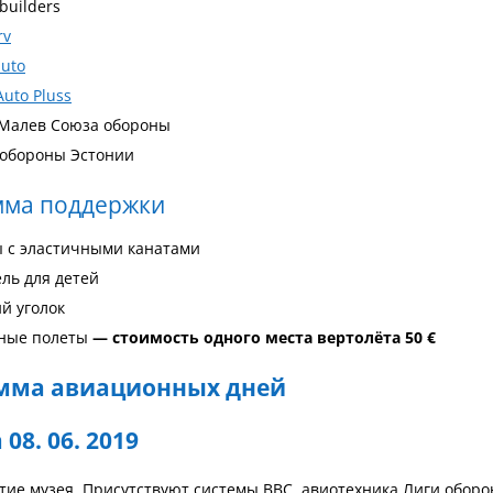
builders
rv
auto
Auto Pluss
 Малев Союзa обороны
обороны Эстонии
мма поддержки
ы с эластичными канатами
ль для детей
й уголок
ные полеты
— стоимость одного места вертолёта 50 €
мма авиационных дней
08. 06. 2019
тие музея. Присутствуют системы ВВС, авиотехника Лиги обор