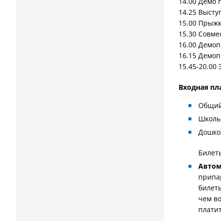
14.00 Демо
14.25 Выст
15.00 Прыж
15.30 Совм
16.00 Демоп
16.15 Демо
15.45-20.00
Входная пл
Общий 
Школь
Дошко
Билет
Автом
припар
билеты
чем в
плати