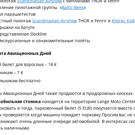
 пилотаж
Scandinavian Airshow
с бипланами THOR и Fenrir
упление пилотажной группы «
Baltic Bees
»
ки парашютистов
естный пилотаж
Scandinavian Airshow
THOR и Fenrir и
Юргис Кай
рыжки на батуте
представление
Slackline
 Экскурсионные и ознакомительные полёты
ата Авиационных Дней
билет для взрослых – 18 €
никам – 7 €
льникам бесплатно
ы Авиационных Дней также продаются в придорожных киосках
обильная стоянка
находится на территории Lange Moto Cente
ковать и тогда, парковочный билет (5 EUR) покупается вмест
 проверяется когда машина покидает парковку.Просим вас не 
озникают очень длинные очереди автомобилей. В интересах ск
ть наличными.