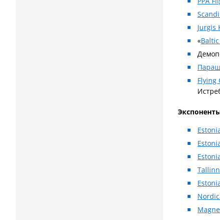
PPA Fl
Scandi
Jurgis
«
Balti
Демоп
Параш
Flying
Истреб
Экспонент
Estoni
Estoni
Eston
Tallinn
Estoni
Nordic
Magne