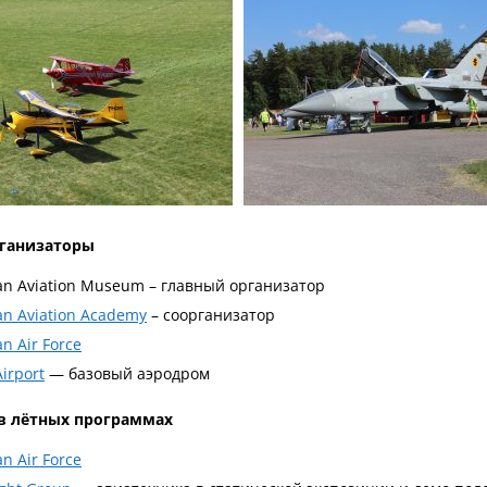
рганизаторы
an Aviation Museum – главный организатор
an Aviation Academy
– соорганизатор
an Air Force
Airport
— базовый аэродром
в лётных программах
an Air Force