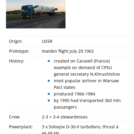
Origin:
USSR
Prototype:
maiden flight July 29,1963
History:
created on Caravell (France)
example on demand of CPSU
general secretary N.Khrushtshov
most popular airliner in Warsaw
Pact states
produced 1966-1984
by 1995 had transported 360 mln
passangers
Crew:
2-3 + 3-4 stewardesses
Powerplant:
3 x Solovjov D-30-II turbofans; thrust á
66.68 kN