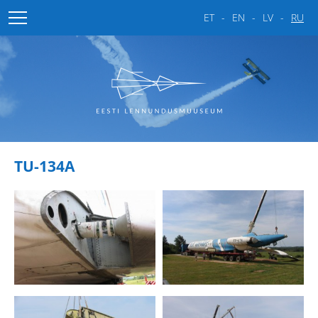
ET
EN
LV
RU
Главная
О музее
Галерея
Музей
TU-134A
Эстонские лётные дни
Истребители
Истребители-бомбардировщики
Бомбардировщики
Вертолёты
Пассажирские самолёты