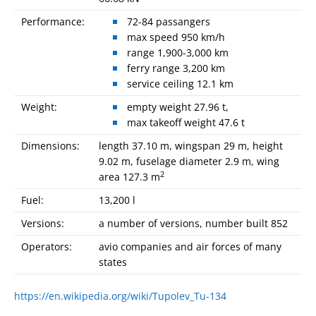
Performance:
72-84 passangers
max speed 950 km/h
range 1,900-3,000 km
ferry range 3,200 km
service ceiling 12.1 km
Weight:
empty weight 27.96 t,
max takeoff weight 47.6 t
Dimensions:
length 37.10 m, wingspan 29 m, height
9.02 m, fuselage diameter 2.9 m, wing
2
area 127.3 m
Fuel:
13,200 l
Versions:
a number of versions, number built 852
Operators:
avio companies and air forces of many
states
https://en.wikipedia.org/wiki/Tupolev_Tu-134