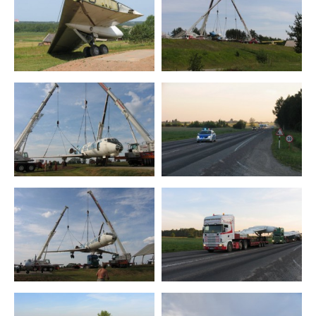
L-410
An-2
TU-134A
JAK-40
Учебно-тренировочные самолеты
Сверхлёгкий высокоплан
Самолеты специального назначения
Oружие противовоздушной обороны
Контакт
Авиационные дни Эстонии 2027
Аудиогид