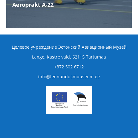
Aeroprakt A-22
Учебно-тренировочные самолеты
Сверхлёгкий высокоплан
Aeroprakt A-22
Целевое учреждение Эстонский Авиационный Музей
Самолеты специального назначения
Lange, Kastre vald, 62115 Tartumaa
Oружие противовоздушной обороны
+372 502 6712
Контакт
info@lennundusmuuseum.ee
Авиационные дни Эстонии 2027
Аудиогид