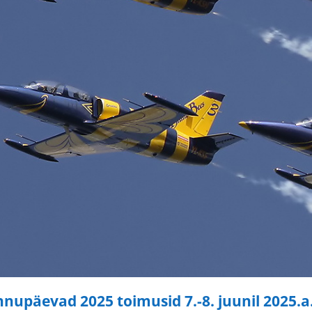
nnupäevad 2025 toimusid 7.-8. juunil 2025.a