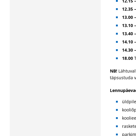
12.15 
12.35
13.00 
13.10 
13.40
14.10 
14.30 
18.00
T
NB!
Lähtuval
täpsustuda 
Lennupäevad
üldpil
kooliõ
kooliee
rasket
parkim