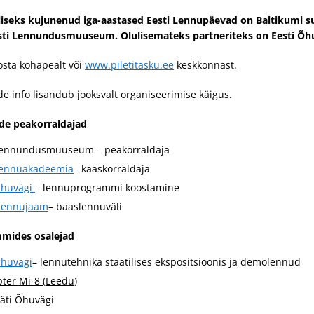
iliseks kujunenud iga-aastased Eesti Lennupäevad on Baltikumi s
esti Lennundusmuuseum. Olulisemateks partneriteks on Eesti Õh
 osta kohapealt või
www.piletitasku.ee
keskkonnast.
 info lisandub jooksvalt organiseerimise käigus.
e peakorraldajad
Lennundusmuuseum – peakorraldaja
Lennuakadeemia
– kaaskorraldaja
Õhuvägi
– lennuprogrammi koostamine
Lennujaam
– baaslennuväli
mides osalejad
Õhuvägi
– lennutehnika staatilises ekspositsioonis ja demolennud
pter Mi-8 (Leedu)
Läti Õhuvägi