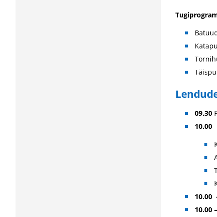
Tugiprogra
Batuu
Katapu
Torni
Täispu
Lendude 
09.30
10.00
10.00
10.00 