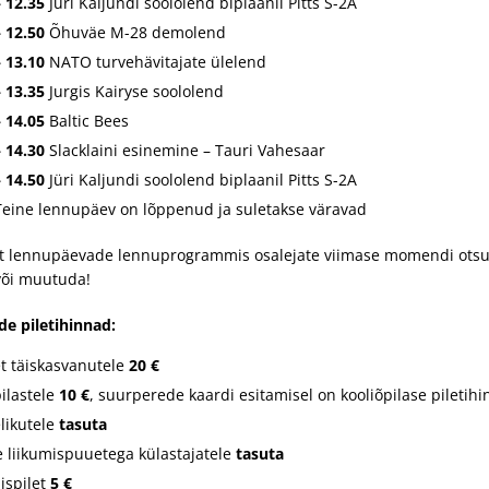
– 12.35
Jüri Kaljundi soololend biplaanil Pitts S-2A
– 12.50
Õhuväe M-28 demolend
– 13.10
NATO turvehävitajate ülelend
– 13.35
Jurgis Kairyse soololend
– 14.05
Baltic Bees
– 14.30
Slacklaini esinemine – Tauri Vahesaar
– 14.50
Jüri Kaljundi soololend biplaanil Pitts S-2A
eine lennupäev on lõppenud ja suletakse väravad
t lennupäevade lennuprogrammis osalejate viimase momendi otsuste
või muutuda!
e piletihinnad:
et täiskasvanutele
20 €
pilastele
10 €
, suurperede kaardi esitamisel on kooliõpilase piletih
likutele
tasuta
e liikumispuuetega külastajatele
tasuta
ispilet
5 €