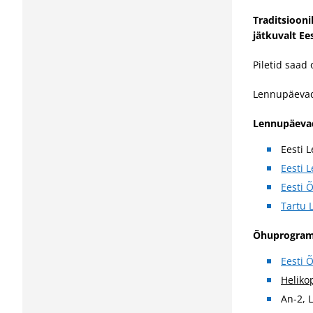
Traditsioon
jätkuvalt E
Piletid saad
Lennupäevade
Lennupäevad
Eesti 
Eesti 
Eesti 
Tartu 
Õhuprogram
Eesti 
Heliko
An-2, 