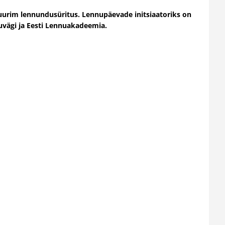
uurim lennundusüritus. Lennupäevade initsiaatoriks on
uvägi ja Eesti Lennuakadeemia.