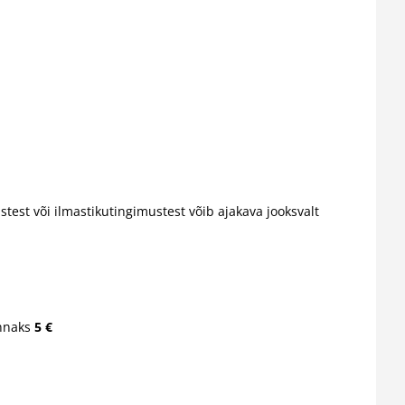
st või ilmastikutingimustest võib ajakava jooksvalt
innaks
5 €