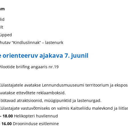
mm
did
lt
hüpped
hutav “Kindluslinnak” – lastenurk
orienteeruv ajakava 7. juunil
Pilootide briifing angaaris nr.19
Külastajatele avatakse Lennundusmuuseumi territoorium ja eksposi
Avatakse ettevõtete reklaamboksid.
Töötavad atraktsioonid, müügipunktid ja lastenurgad.
Külastajate vastuvõtmiseks on valmis Kaitseliidu malevkond ja liitla
–
18.00
Helikopteri huvilennud
– 16.00
Drooninduse esitlemine