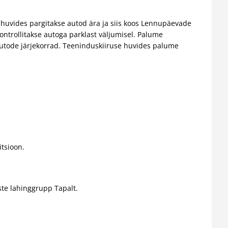
huvides pargitakse autod ära ja siis koos Lennupäevade
kontrollitakse autoga parklast väljumisel. Palume
 autode järjekorrad. Teeninduskiiruse huvides palume
tsioon.
ste lahinggrupp Tapalt.