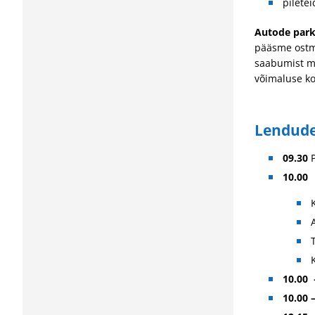
pilete
Autode par
pääsme ostmi
saabumist mi
võimaluse ko
Lendude 
09.30
10.00
10.00
10.00