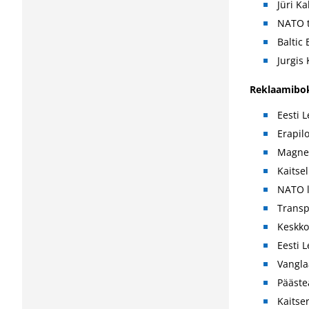
Jüri K
NATO 
Baltic
Jurgis 
Reklaamibok
Eesti 
Erapilo
Magne
Kaitse
NATO l
Trans
Keskk
Eesti 
Vangl
Pääst
Kaitse