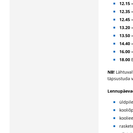
12.15
12.35
12.45 
13.20
13.50 
14.40 
16.00 
18.00
E
NB!
Lähtuval
täpsustuda 
Lennupäevad
üldpil
kooliõ
koolie
rasket