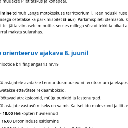
id müüakse Piletitaskus ja kohapeal.
kimine
toimub Lange motokeskuse territooriumil. Teeninduskiiruse 
sega ostetakse ka parkimispilet (
5 eur
). Parkimispileti olemasolu 
tte jätta viimasele minutile, seoses millega võivad tekkida pikad
rral maksta sularahas.
orienteeruv ajakava 8. juunil
Pilootide briifing angaaris nr.19
Külastajatele avatakse Lennundusmuuseumi territoorium ja eksposi
Avatakse ettevõtete reklaamboksid.
Töötavad atraktsioonid, müügipunktid ja lastenurgad.
Külastajate vastuvõtmiseks on valmis Kaitseliidu malevkond ja liitla
–
18.00
Helikopteri huvilennud
– 16.00
Drooninduse esitlemine