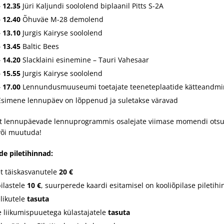
– 12.35
Jüri Kaljundi soololend biplaanil Pitts S-2A
– 12.40
Õhuväe M-28 demolend
– 13.10
Jurgis Kairyse soololend
– 13.45
Baltic Bees
– 14.20
Slacklaini esinemine – Tauri Vahesaar
– 15.55
Jurgis Kairyse soololend
– 17.00
Lennundusmuuseumi toetajate teeneteplaatide kätteandmi
simene lennupäev on lõppenud ja suletakse väravad
t lennupäevade lennuprogrammis osalejate viimase momendi otsuste
või muutuda!
e piletihinnad:
et täiskasvanutele
20 €
pilastele
10 €
, suurperede kaardi esitamisel on kooliõpilase piletih
elikutele
tasuta
e liikumispuuetega külastajatele
tasuta