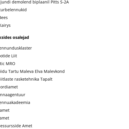
aljundi demolend biplaanil Pitts S-2A
turbelennukid
 Bees
Kairys
sides osalejad
Lennundusklaster
otide Liit
tic MRO
liidu Tartu Maleva Elva Malevkond
iitlaste rasketehnika Tapalt
pordiamet
onnaagentuur
Lennuakadeemia
aamet
eamet
ressursside Amet