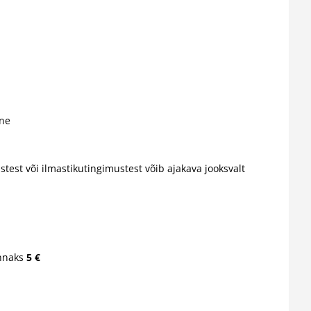
ne
st või ilmastikutingimustest võib ajakava jooksvalt
innaks
5 €