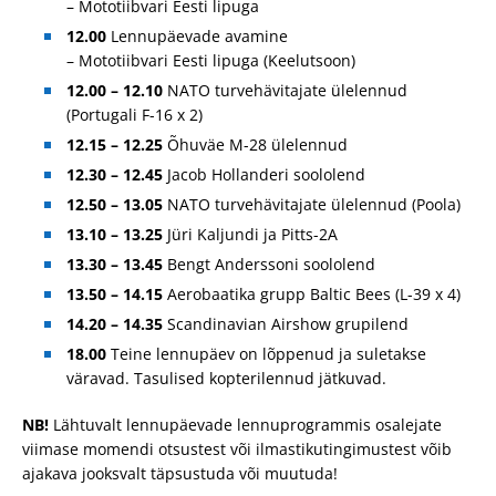
– Mototiibvari Eesti lipuga
12.00
Lennupäevade avamine
– Mototiibvari Eesti lipuga (Keelutsoon)
12.00 – 12.10
NATO turvehävitajate ülelennud
(Portugali F-16 x 2)
12.15
– 12.25
Õhuväe M-28 ülelennud
12.30
– 12.45
Jacob Hollanderi soololend
12.50 – 13.05
NATO turvehävitajate ülelennud (Poola)
13.10 – 13.25
Jüri Kaljundi ja Pitts-2A
13.30
– 13.45
Bengt Anderssoni soololend
13.50 – 14.15
Aerobaatika grupp Baltic Bees (L-39 x 4)
14.20 – 14.35
Scandinavian Airshow grupilend
18.00
Teine lennupäev on lõppenud ja suletakse
väravad. Tasulised kopterilennud jätkuvad.
NB!
Lähtuvalt lennupäevade lennuprogrammis osalejate
viimase momendi otsustest või ilmastikutingimustest võib
ajakava jooksvalt täpsustuda või muutuda!