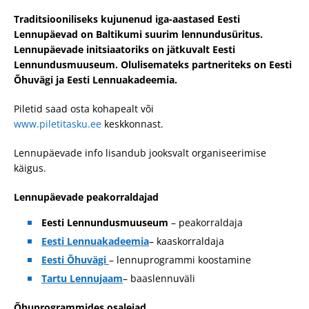
Traditsiooniliseks kujunenud iga-aastased Eesti
Lennupäevad on Baltikumi suurim lennundusüritus.
Lennupäevade initsiaatoriks on jätkuvalt Eesti
Lennundusmuuseum. Olulisemateks partneriteks on Eesti
Õhuvägi ja Eesti Lennuakadeemia.
Piletid saad osta kohapealt või
www.piletitasku.ee
keskkonnast.
Lennupäevade info lisandub jooksvalt organiseerimise
käigus.
Lennupäevade peakorraldajad
Eesti Lennundusmuuseum
– peakorraldaja
Eesti Lennuakadeemia
– kaaskorraldaja
Eesti Õhuvägi
– lennuprogrammi koostamine
Tartu Lennujaam
– baaslennuväli
Õhuprogrammides osalejad