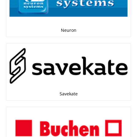
Neuron
Savekate