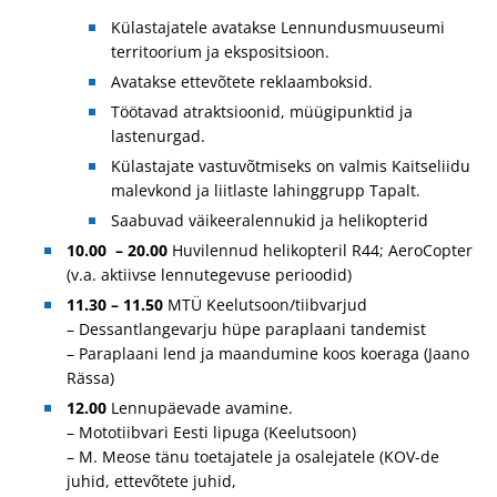
Külastajatele avatakse Lennundusmuuseumi
territoorium ja ekspositsioon.
Avatakse ettevõtete reklaamboksid.
Töötavad atraktsioonid, müügipunktid ja
lastenurgad.
Külastajate vastuvõtmiseks on valmis Kaitseliidu
malevkond ja liitlaste lahinggrupp Tapalt.
Saabuvad väikeeralennukid ja helikopterid
10.00
–
20.00
Huvilennud helikopteril R44; AeroCopter
(v.a. aktiivse lennutegevuse perioodid)
11.30 – 11.50
MTÜ Keelutsoon/tiibvarjud
– Dessantlangevarju hüpe paraplaani tandemist
– Paraplaani lend ja maandumine koos koeraga (Jaano
Rässa)
12.00
Lennupäevade avamine.
– Mototiibvari Eesti lipuga (Keelutsoon)
– M. Meose tänu toetajatele ja osalejatele (KOV-de
juhid, ettevõtete juhid,