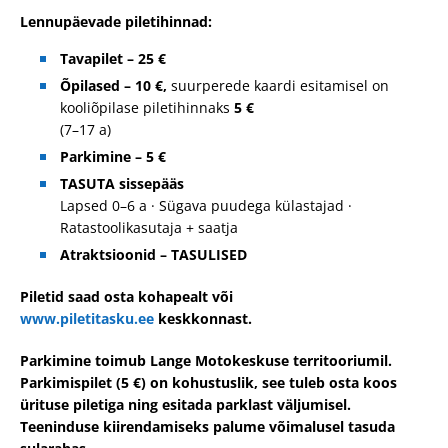
Lennupäevade piletihinnad:
Tavapilet –
25
€
Õpilased –
10 €,
suurperede kaardi esitamisel on
kooliõpilase piletihinnaks
5 €
(7–17 a)
Parkimine –
5 €
TASUTA
sissepääs
Lapsed 0–6 a · Sügava puudega külastajad ·
Ratastoolikasutaja + saatja
Atraktsioonid –
TASULISED
Piletid saad osta kohapealt või
www.piletitasku.ee
keskkonnast.
Parkimine toimub Lange Motokeskuse territooriumil.
Parkimispilet (5 €) on kohustuslik, see tuleb osta koos
ürituse piletiga ning esitada parklast väljumisel.
Teeninduse kiirendamiseks palume võimalusel tasuda