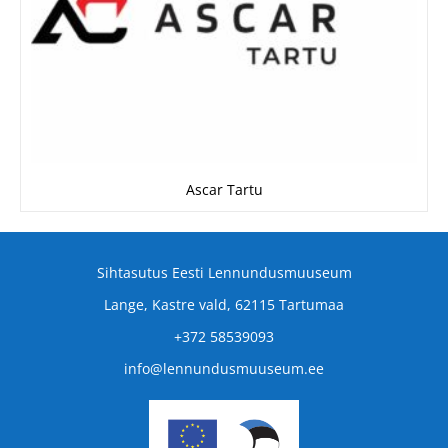
Ascar Tartu
Sihtasutus Eesti Lennundusmuuseum
Lange, Kastre vald, 62115 Tartumaa
+372 58539093
info@lennundusmuuseum.ee