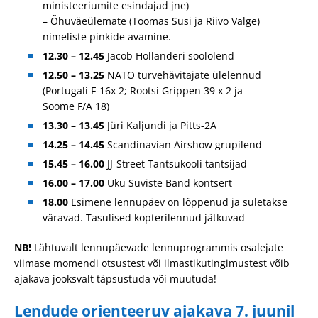
ministeeriumite esindajad jne)
– Õhuväeülemate (Toomas Susi ja Riivo Valge)
nimeliste pinkide avamine.
12.30
– 12.45
Jacob Hollanderi soololend
12.50 – 13.25
NATO turvehävitajate ülelennud
(Portugali F-16x 2; Rootsi Grippen 39 x 2 ja
Soome F/A 18)
13.30 – 13.45
Jüri Kaljundi ja Pitts-2A
14.25 – 14.45
Scandinavian Airshow grupilend
15.45 – 16.00
JJ-Street Tantsukooli tantsijad
16.00 – 17.00
Uku Suviste Band kontsert
18.00
Esimene lennupäev on lõppenud ja suletakse
väravad. Tasulised kopterilennud jätkuvad
NB!
Lähtuvalt lennupäevade lennuprogrammis osalejate
viimase momendi otsustest või ilmastikutingimustest võib
ajakava jooksvalt täpsustuda või muutuda!
Lendude orienteeruv ajakava 7. juunil