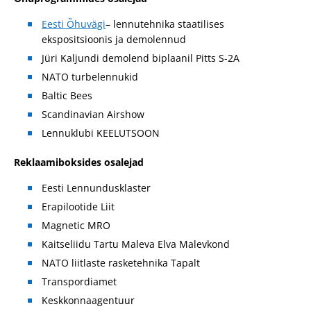
Eesti Õhuvägi
– lennutehnika staatilises
ekspositsioonis ja demolennud
Jüri Kaljundi demolend biplaanil Pitts S-2A
NATO turbelennukid
Baltic Bees
Scandinavian Airshow
Lennuklubi KEELUTSOON
Reklaamiboksides osalejad
Eesti Lennundusklaster
Erapilootide Liit
Magnetic MRO
Kaitseliidu Tartu Maleva Elva Malevkond
NATO liitlaste rasketehnika Tapalt
Transpordiamet
Keskkonnaagentuur