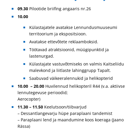
09.30
Pilootide briifing angaaris nr.26
10.00
Külastajatele avatakse Lennundusmuuseumi
territoorium ja ekspositsioon.
Avatakse ettevõtete reklaamboksid.
Töötavad atraktsioonid, müügipunktid ja
lastenurgad.
Külastajate vastuvõtmiseks on valmis Kaitseliidu
malevkond ja liitlaste lahinggrupp Tapalt.
Saabuvad väikeeralennukid ja helikopterid
10.00
–
20.00
Huvilennud helikopteril R44 (v.a. aktiivse
lennutegevuse perioodid;
Aerocopter)
11.30 – 11.50
Keelutsoon/tiibvarjud
– Dessantlangevarju hüpe paraplaani tandemist
– Paraplaani lend ja maandumine koos koeraga (Jaano
Rässa)