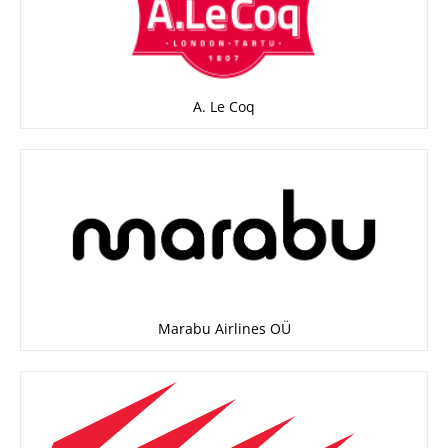
A. Le Coq
Marabu Airlines OÜ