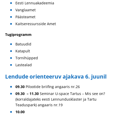
Eesti Lennuakadeemia
Vanglaamet
Päästeamet
Kaitseressursside Amet
Tugiprogramm
Batuudid
Katapult
Tornihüpped
Lastealad
Lendude orienteeruv ajakava 6. juunil
09.30
Pilootide briifing angaaris nr.26
09.30
–
11.30
Seminar U-space Tartus – Mis see on?
(korraldajateks eesti Lennundusklaster ja Tartu
Teaduspark) angaaris nr.19
10.00