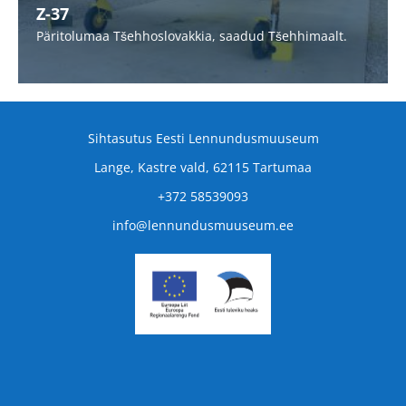
Z-37
Treeninglennukid
Päritolumaa Tšehhoslovakkia, saadud Tšehhimaalt.
Ülikerglennukid
Eriotstarbelised lennukid
Sihtasutus Eesti Lennundusmuuseum
Z-37
Lange, Kastre vald, 62115 Tartumaa
Õhutõrjerelvad
+372 58539093
Kontakt
info@lennundusmuuseum.ee
Eesti Lennupäevad 2027
Audiogiid