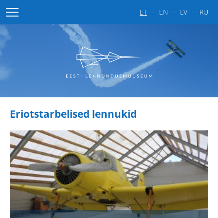
ET
EN
LV
RU
Avaleht
Muuseumist
Pildigalerii
Muuseumist
Eriotstarbelised lennukid
Eesti Lennupäevad
Hävitajad
Hävitus-ründelennukid
Pommituslennukid
Helikopterid
Reisilennukid