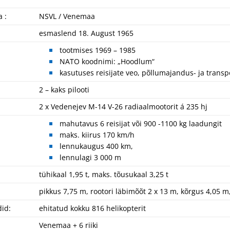
 :
NSVL / Venemaa
esmaslend 18. August 1965
tootmises 1969 – 1985
NATO koodnimi: „Hoodlum“
kasutuses reisijate veo, põllumajandus- ja transp
2 – kaks pilooti
2 x Vedenejev M-14 V-26 radiaalmootorit á 235 hj
mahutavus 6 reisijat või 900 -1100 kg laadungit
maks. kiirus 170 km/h
lennukaugus 400 km,
lennulagi 3 000 m
tühikaal 1,95 t, maks. tõusukaal 3,25 t
pikkus 7,75 m, rootori läbimõõt 2 x 13 m, kõrgus 4,05 m,
did:
ehitatud kokku 816 helikopterit
Venemaa + 6 riiki