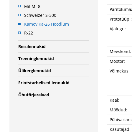
Mil Mi-8
Päritolumaa
Schweizer S-300
Prototüüp :
Kamov Ka-26 Hoodlum
Ajalugu:
R-22
Reisilennukid
Meeskond:
Treeninglennukid
Mootor:
Ülikerglennukid
Võimekus:
Eriotstarbelised lennukid
Õhutõrjerelvad
Kaal:
Mõõdud:
Põhivarian
Kasutajad: