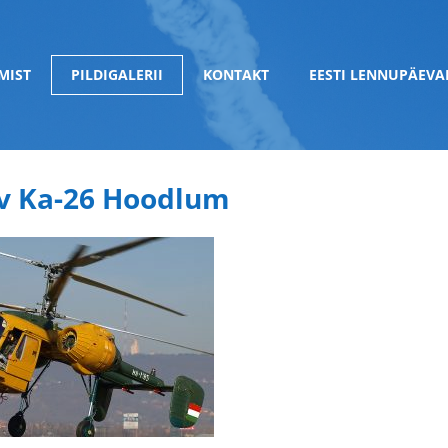
MIST
PILDIGALERII
KONTAKT
EESTI LENNUPÄEVA
 Ka-26 Hoodlum