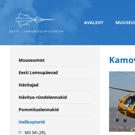
AVALEHT
MUUSEU
Kamov
Muuseumist
Eesti Lennupäevad
Hävitajad
Hävitus-ründelennukid
Pommituslennukid
Helikopterid
Mil Mi-2RL